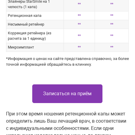
Элайнеры StarSmile на 1
**
**
челюсть (1 капа)
Ретенционная капа
**
**
Несъемный ретейнер
**
**
Коррекция ретейнера (из
**
**
расчета за 1 единицу)
Микроимплант
**
**
*Информация о ценах на сайте представлена справочно, за более
точной информацией обращайтесь в клинику.
Записаться на приём
При этом время ношения ретенционной капы может
определить лишь Ваш лечащий врач, в соответствии
с индивидуальными особенностями. Если одни