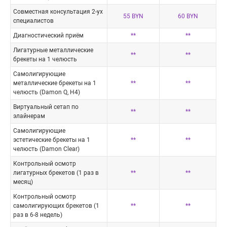
Совместная консультация 2-ух
55 BYN
60 BYN
специалистов
Диагностический приём
**
**
Лигатурные металлические
**
**
брекеты на 1 челюсть
Самолигирующие
металлические брекеты на 1
**
**
челюсть (Damon Q, H4)
Виртуальный сетап по
**
**
элайнерам
Самолигирующие
эстетические брекеты на 1
**
**
челюсть (Damon Clear)
Контрольный осмотр
лигатурных брекетов (1 раз в
**
**
месяц)
Контрольный осмотр
самолигирующих брекетов (1
**
**
раз в 6-8 недель)