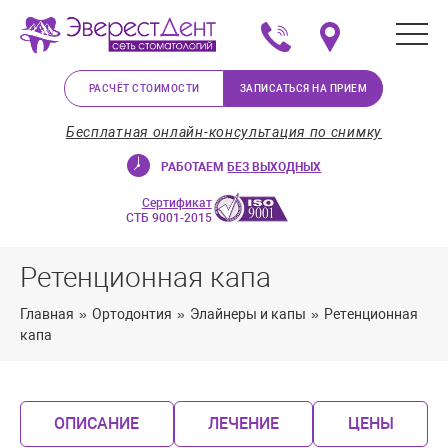
+375 (29) 623-72-37
Мы на карте в Минс
РАСЧЁТ СТОИМОСТИ
ЗАПИСАТЬСЯ НА ПРИЕМ
Бесплатная онлайн-консультация по снимку
РАБОТАЕМ
БЕЗ ВЫХОДНЫХ
Сертификат
СТБ 9001-2015
Ретенционная капа
Главная
»
Ортодонтия
»
Элайнеры и капы
»
Ретенционная
капа
ОПИСАНИЕ
ЛЕЧЕНИЕ
ЦЕНЫ