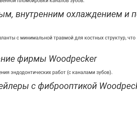
венной пломбировки каналов зубов.
ым, внутренним охлаждением и 
ланты с минимальной травмой для костных структур, чт
ание фирмы Woodpecker
ния эндодонтических работ (с каналами зубов).
ейлеры с фиброоптикой Woodpec