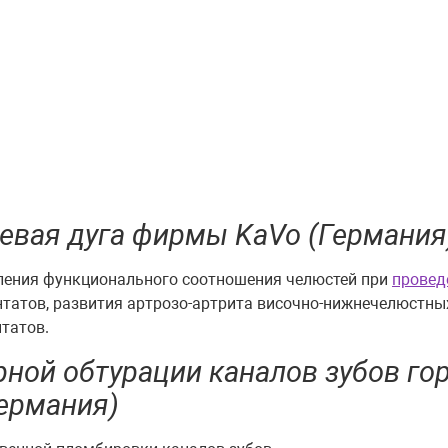
ицевая дуга фирмы KaVo (Германия
ления функционального соотношения челюстей при
провед
татов, развития артрозо-артрита височно-нижнечелюстных
татов.
ой обтурации каналов зубов горя
Германия)