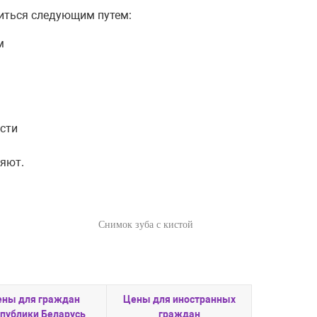
иться следующим путем:
м
ости
няют.
Снимок зуба с кистой
ены для граждан
Цены для иностранных
публики Беларусь
граждан