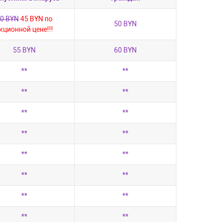
0 BYN
45 BYN по
50 BYN
кционной цене!!!
55 BYN
60 BYN
**
**
**
**
**
**
**
**
**
**
**
**
**
**
**
**