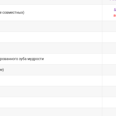
5
е совместных)
а
рованного зуба мудрости
ие)