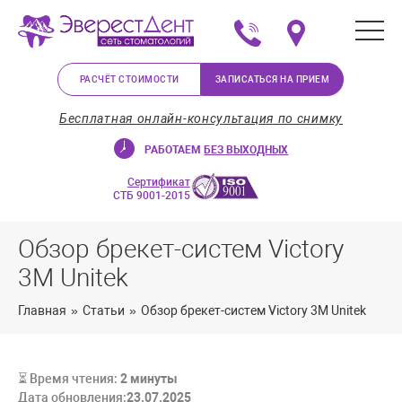
+375 (29) 623-72-37
Мы на карте в Минс
РАСЧЁТ СТОИМОСТИ
ЗАПИСАТЬСЯ НА ПРИЕМ
Бесплатная онлайн-консультация по снимку
РАБОТАЕМ
БЕЗ ВЫХОДНЫХ
Сертификат
СТБ 9001-2015
Обзор брекет-систем Victory
3M Unitek
Главная
»
Статьи
»
Обзор брекет-систем Victory 3M Unitek
⏳ Время чтения:
2
минуты
Дата обновления:
23.07.2025