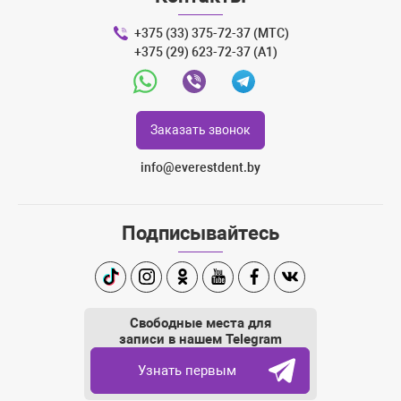
обработку + пломбировка
гуттаперчей)
+375 (33) 375-72-37 (МТС)
Перелечивание 1 корневого
+375 (29) 623-72-37 (A1)
канала без микроскопа
Whatsapp
Viber
Telegram
(включает распломбировку +
**
**
мех. и мед. обработку +
пломбировка гуттаперчей) в
Заказать звонок
одно посещение
Перелечивание 1 корневого
info@everestdent.by
канала без микроскопа
(включает распломбировку +
**
**
мех. и мед. обработку +
пломбировку кальций
Подписывайтесь
содержащим материалом)
Пломбировка 1 корневого
канала кальцием без
TikTok
Instagram
Одноклассники
Youtube
Facebook
Вконтакте
микроскопа (включает мех. и
**
**
мед. обработку + пломбировка
Свободные места для
гуттаперчей)
записи в нашем Telegram
Извлечение штифта культевой
**
**
Узнать первым
вкладки из одного канала
Извлечение штифта культевой