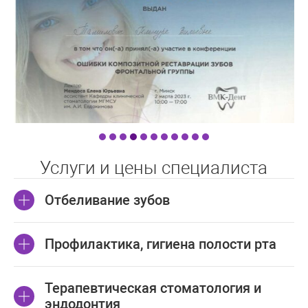
Услуги и цены специалиста
Отбеливание зубов
Цены для
Профилактика, гигиена полости рта
Цены для
граждан
Отбеливание зубов
иностранных
Республики
граждан
Беларусь
Цены для
Терапевтическая стоматология и
Цены для
Профилактика,
граждан
Отбеливание зубов BEYOND
иностранных
эндодонтия
**
**
Республики
гигиена полости рта