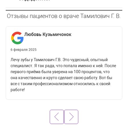
Polus Advanced (за 2 челюсти)
граждан
Беларусь
Офисное отбеливание (за 2
**
**
Терапевтическая
Цены для
Профессиональная гигиена
челюсти)
Отзывы пациентов о враче Тамилович Г. В.
Цены для
195 BYN
**
граждан
полости рта + Air Flow
стоматология и
иностранных
Внутриканальное отбеливание
Республики
**
**
граждан
(за 1 зуб)
эндодонтия
Беларусь
Любовь Кузьмичонок
Консультация врача —
50 BYN
45 BYN
стоматолога-терапевта (кроме
по акционной
50 BYN
совместных)
цене!!!
6 февраля 2025
Совместная консультация 2-ух
Лечу зубы у Тамилович Г.В. Это чудесный, опытный
55 BYN
60 BYN
специалистов
специалист. Я так рада, что попала именно к ней. После
Реставрация зубов и
первого приёма была уверена на 100 процентов, что
эстетическая стоматология
она качественно и круто сделает свою работу. Вот бы
все с таким профессионализмом относились к своей
Пломба малая (при
разрушении коронковой части
**
**
работе!
зуба до 1/3)
Пломба большая (при
разрушении коронковой части
**
**
зуба более 1/2)
‹
›
Оттиск (слепок) перед
**
**
лечением кариеса