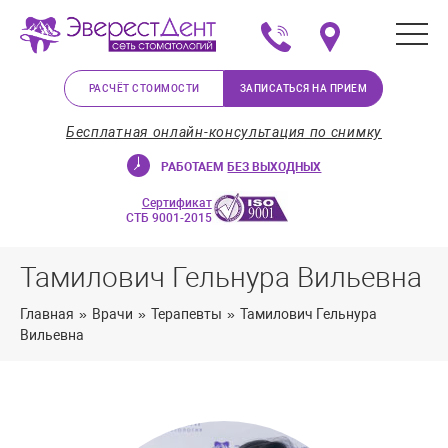
+375 (29) 623-72-37
Мы на карте в Минс
РАСЧЁТ СТОИМОСТИ
ЗАПИСАТЬСЯ НА ПРИЕМ
Бесплатная онлайн-консультация по снимку
РАБОТАЕМ
БЕЗ ВЫХОДНЫХ
Сертификат
СТБ 9001-2015
Тамилович Гельнура Вильевна
Главная
»
Врачи
»
Терапевты
»
Тамилович Гельнура
Вильевна