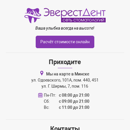
канала под микроскопом
(включает распломбировку +
**
**
мех. и мед. обработку +
пломбировку кальций
содержащим материалом)
Ваша улыбка всегда на высоте!
Перелечивание 1 корневого
канала с использованием
Расчёт стоимости онлайн
бинокулярной оптики
(включает распломбировку +
**
**
мех. и мед. обработку +
пломбировка гуттаперчей) в
Приходите
одно посещение
Перелечивание 1 корневого
Мы на карте в Минске
канала с использованием
ул. Одоевского, 101А, пом. 440, 451
бинокулярной оптики
ул. Г. Ширмы, 7, пом. 116
(включает распломбировку +
**
**
мех. и мед. обработку +
Пн-Пт:
с 08:00 до 21:00
пломбировку кальций
Сб:
с 09:00 до 21:00
содержащим материалом)
Вс:
с 11:00 до 21:00
Пломбировка 1 корневого
канала после пломбировки
кальцием под микроскопом
**
**
Контакты
(включает мех. и мед.