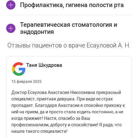
Цены для
Профилактика, гигиена полости рта
Цены для
граждан
Отбеливание зубов
иностранных
Республики
граждан
Беларусь
Цены для
Терапевтическая стоматология и
Цены для
Профилактика,
граждан
Отбеливание зубов BEYOND
иностранных
эндодонтия
**
**
Республики
гигиена полости рта
Polus Advanced (за 2 челюсти)
граждан
Беларусь
Офисное отбеливание (за 2
Отзывы пациентов о враче Есауловой А. Н.
**
**
Терапевтическая
Цены для
Профессиональная гигиена
челюсти)
Цены для
195 BYN
**
граждан
полости рта + Air Flow
стоматология и
иностранных
Внутриканальное отбеливание
Республики
**
**
граждан
(за 1 зуб)
эндодонтия
Таня Шкудрова
Беларусь
Консультация врача —
50 BYN
45 BYN
стоматолога-терапевта (кроме
по акционной
50 BYN
15 февраля 2025
совместных)
цене!!!
Доктор Есаулова Анастасия Николаевна прекрасный
Совместная консультация 2-ух
55 BYN
60 BYN
специалист, приятная девушка. При виде ее страх
специалистов
пропадает. Благодаря Анастасии я спокойно прихожу к
Реставрация зубов и
ней на прием, да и просто стала ходить постоянно, а не
эстетическая стоматология
когда прижмет! Настя, спасибо за Ваш
Пломба малая (при
профессионализм, доброту и спокойствие! Я рада, что
разрушении коронковой части
**
**
нашла такого специалиста!
зуба до 1/3)