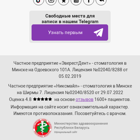
TikTok
Instagram
Одноклассники
Youtube
Facebook
Вконтакте
мед. обработку + пломбировка
гуттаперчей)
Свободные места для
Извлечение штифта культевой
**
**
записи в нашем Telegram
вкладки из одного канала
Узнать первым
Извлечение штифта культевой
вкладки из одного канала с
**
**
использованием
бинокулярной оптики
Обезболивание
Частное предприятие «ЭверестДент» - стоматология в
Инфильтрационная,
Минске на Одоевского 101А. Лицензия №02040/8288 от
проводниковая анестезия
**
**
05.02.2019
(указана стоимость за
введение 1 дозы препарата)
Частное предприятие «Никсмайл» - стоматология в Минске
на Ширмы 7. Лицензия №02040/8520 от 29.07.2022
Оценка 4.8
на основе
отзывов
1600+
пациентов.
Информация на сайте носит ознакомительный характер.
Имеются противопоказания. Посоветуйтесь с врачом.