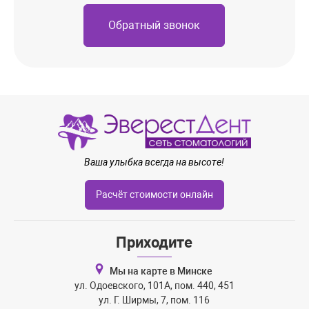
(включает распломбировку +
**
**
Обратный звонок
мех. и мед. обработку +
пломбировка гуттаперчей) в
одно посещение
Перелечивание 1 корневого
канала под микроскопом
(включает распломбировку +
**
**
мех. и мед. обработку +
пломбировку кальций
содержащим материалом)
Перелечивание 1 корневого
Ваша улыбка всегда на высоте!
канала с использованием
бинокулярной оптики
(включает распломбировку +
**
**
Расчёт стоимости онлайн
мех. и мед. обработку +
пломбировка гуттаперчей) в
одно посещение
Приходите
Перелечивание 1 корневого
канала с использованием
Мы на карте в Минске
бинокулярной оптики
(включает распломбировку +
**
**
ул. Одоевского, 101А, пом. 440, 451
мех. и мед. обработку +
ул. Г. Ширмы, 7, пом. 116
пломбировку кальций