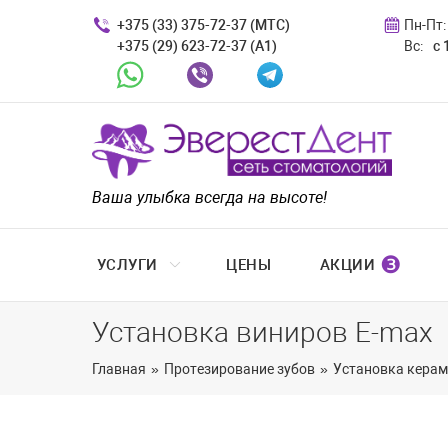
+375 (33) 375-72-37 (МТС)
Пн-Пт:
+375 (29) 623-72-37 (A1)
Вс:
с 
Whatsapp
Viber
Telegram
Ваша улыбка всегда на высоте!
❸
УСЛУГИ
ЦЕНЫ
АКЦИИ
Установка виниров E-max
Главная
»
Протезирование зубов
»
Установка керам