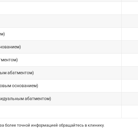
ем)
снованием)
тментом)
ным абатментом)
новым основанием)
ивидуальным абатментом)
 за более точной информацией обращайтесь в клинику.