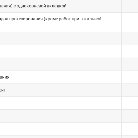
ания) с однокорневой вкладкой
идов протезирования (кроме работ при тотальной
вания
ент