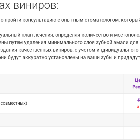
ax виниров:
но пройти консультацию с опытным стоматологом, который
уальный план лечения, определяя количество и местополо
ены путем удаления минимального слоя зубной эмали для
оздания качественных виниров, с учетом индивидуального 
они будут аккуратно установлены на ваши зубы и придаду
Ц
Рес
5
 совместных)
а