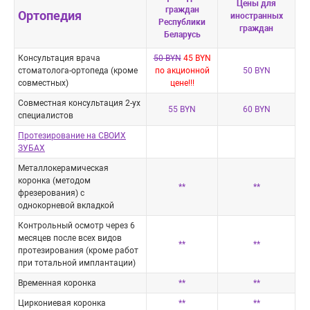
Цены для
граждан
Ортопедия
иностранных
Республики
граждан
Беларусь
Консультация врача
50 BYN
45 BYN
стоматолога-ортопеда (кроме
по акционной
50 BYN
совместных)
цене!!!
Совместная консультация 2-ух
55 BYN
60 BYN
специалистов
Протезирование на СВОИХ
ЗУБАХ
Металлокерамическая
коронка (методом
**
**
фрезерования) с
однокорневой вкладкой
Контрольный осмотр через 6
месяцев после всех видов
**
**
протезирования (кроме работ
при тотальной имплантации)
Временная коронка
**
**
Циркониевая коронка
**
**