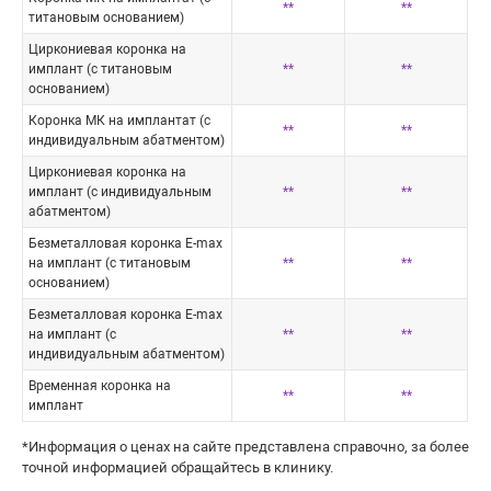
**
**
титановым основанием)
Циркониевая коронка на
имплант (с титановым
**
**
основанием)
Коронка МК на имплантат (с
**
**
индивидуальным абатментом)
Циркониевая коронка на
имплант (с индивидуальным
**
**
абатментом)
Безметалловая коронка E-max
на имплант (с титановым
**
**
основанием)
Безметалловая коронка E-max
на имплант (с
**
**
индивидуальным абатментом)
Временная коронка на
**
**
имплант
*Информация о ценах на сайте представлена справочно, за более
точной информацией обращайтесь в клинику.