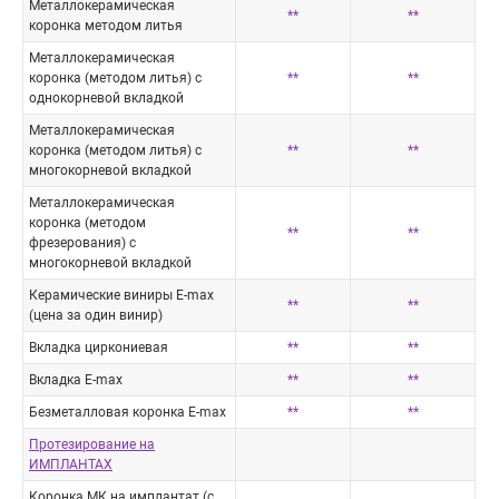
Металлокерамическая
**
**
коронка методом литья
Металлокерамическая
коронка (методом литья) с
**
**
однокорневой вкладкой
Металлокерамическая
коронка (методом литья) с
**
**
многокорневой вкладкой
Металлокерамическая
коронка (методом
**
**
фрезерования) с
многокорневой вкладкой
Керамические виниры E-max
**
**
(цена за один винир)
Вкладка циркониевая
**
**
Вкладка E-max
**
**
Безметалловая коронка E-max
**
**
Протезирование на
ИМПЛАНТАХ
Коронка МК на имплантат (с