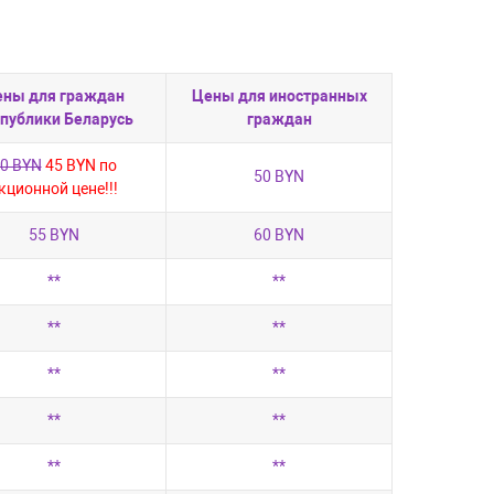
ены для граждан
Цены для иностранных
публики Беларусь
граждан
0 BYN
45 BYN по
50 BYN
кционной цене!!!
55 BYN
60 BYN
**
**
**
**
**
**
**
**
**
**