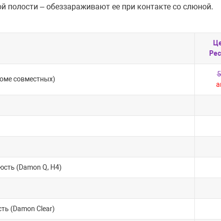
ой полости – обеззараживают ее при контакте со слюной.
Ц
Рес
5
роме совместных)
а
сть (Damon Q, H4)
ть (Damon Clear)