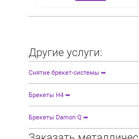
Другие услуги:
Cнятие брекет-системы ➥
Брекеты H4 ➥
Брекеты Damon Q ➥
Заказать металличес