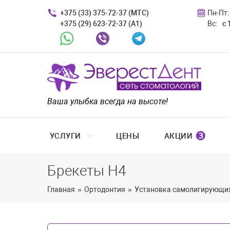
+375 (33) 375-72-37 (МТС)
Пн-Пт:
+375 (29) 623-72-37 (A1)
Вс:
с 
Whatsapp
Viber
Telegram
Ваша улыбка всегда на высоте!
❸
УСЛУГИ
ЦЕНЫ
АКЦИИ
Брекеты H4
Главная
»
Ортодонтия
»
Установка самолигирующих