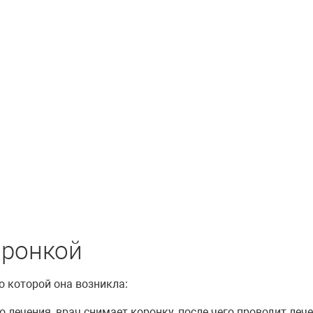
оронкой
о которой она возникла:
о лечения, врач снимает коронку, после чего проводит ле