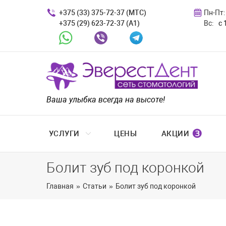
+375 (33) 375-72-37 (МТС)
Пн-Пт:
+375 (29) 623-72-37 (A1)
Вс:
с 
Whatsapp
Viber
Telegram
Ваша улыбка всегда на высоте!
❸
УСЛУГИ
ЦЕНЫ
АКЦИИ
Болит зуб под коронкой
Главная
»
Статьи
»
Болит зуб под коронкой