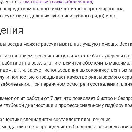
зультате
стоматологических заболеваний
;
 посредством полного или частичного протезирования;
отсутствие отдельных зубов или зубного ряда) и др.
щения
вы всегда можете рассчитывать на лучшую помощь. Все по
ься на прием к специалисту, вы можете быть уверены в пе
 работают на результат и стремятся обеспечить максимал
ом, в т. ч. за счет использования высококачественных м
луги полностью оправдывает качество оказываемого серви
а заболевания. При первичном осмотре и составлении пла
меют опыт работы от 7 лет, что позволяет быстро и беспр
ее глубокой диагностики и профессиональному подбору пр
агностике специалисты составляют план лечения.
омендаций по его проведению, в большинстве своем зависи