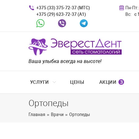
+375 (33) 375-72-37 (МТС)
Пн-Пт:
+375 (29) 623-72-37 (A1)
Вс:
с 
Whatsapp
Viber
Telegram
Ваша улыбка всегда на высоте!
❸
УСЛУГИ
ЦЕНЫ
АКЦИИ
Ортопеды
Главная
»
Врачи
»
Ортопеды