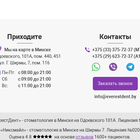
Приходите
Контакты
Мы на карте в Минске
+375 (33) 375-72-37 (М
доевского, 101А, пом. 440, 451
+375 (29) 623-72-37 (A
ул. Г. Ширмы, 7, пом. 116
Whatsapp
Viber
Teleg
Пн-Пт:
с 08:00 до 21:00
Сб:
с 09:00 до 21:00
Заказать звонок
Вс:
с 11:00 до 21:00
info@everestdent.by
естДент» - стоматология в Минске на Одоевского 101А. Лицензия
 «Никсмайл» - стоматология в Минске на Ширмы 7. Лицензия №0204
Оценка 4.8
на основе
отзывов
1600+
пациентов.