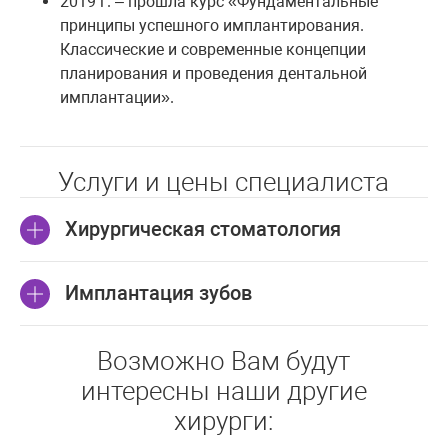
2019 г. – прошла курс «Фундаментальные
принципы успешного имплантирования.
Классические и современные концепции
планирования и проведения дентальной
имплантации».
Услуги и цены специалиста
Хирургическая стоматология
Цены для
Имплантация зубов
Цены для
Хирургическая
граждан
иностранных
Республики
стоматология
граждан
Беларусь
Цены для
Возможно Вам будут
Цены для
граждан
Имплантация зубов
Консультация врача —
50 BYN
45 BYN
иностранных
Республики
интересны наши другие
стоматолога-хирурга (кроме
по акционной
50 BYN
граждан
Беларусь
совместных)
цене!!!
хирурги:
Консультация врача —
50 BYN
45 BYN
Совместная консультация 2-ух
55 BYN
60 BYN