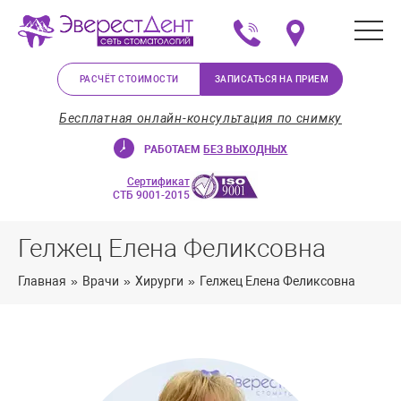
+375 (29) 623-72-37
Мы на карте в Минс
РАСЧЁТ СТОИМОСТИ
ЗАПИСАТЬСЯ НА ПРИЕМ
Бесплатная онлайн-консультация по снимку
РАБОТАЕМ
БЕЗ ВЫХОДНЫХ
Сертификат
СТБ 9001-2015
Гелжец Елена Феликсовна
Главная
»
Врачи
»
Хирурги
»
Гелжец Елена Феликсовна