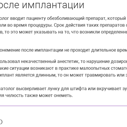
осле имплантации
олог вводит пациенту обезболивающий препарат, который
ли во время процедуры. Срок действия таких препаратов о
ов, то это может указывать на то, что возникли определе
 онемение после имплантации не проходит длительное вре
пользовал некачественный анестетик, то нарушение дозир
акие ситуации возникают в практике малоопытных стомато
плант является длинным, то он может травмировать или з
атолог высверливает лунку для штифта или вкручивает з
няя челюсть также может онеметь.
ю