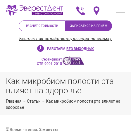
+375 (29) 623-72-37
Мы на карте в Минс
РАСЧЁТ СТОИМОСТИ
ЗАПИСАТЬСЯ НА ПРИЕМ
Бесплатная онлайн-консультация по снимку
РАБОТАЕМ
БЕЗ ВЫХОДНЫХ
Сертификат
СТБ 9001-2015
Как микробиом полости рта
влияет на здоровье
Главная
»
Статьи
»
Как микробиом полости рта влияет на
здоровье
⏳ Время чтения:
2
минуты