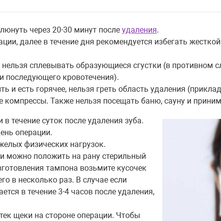
люнуть через 20-30 минут после
удаления
.
рации, далее в течение дня рекомендуется избегать жестко
и нельзя сплевывать образующиеся сгустки (в противном с
и последующего кровотечения).
ить и есть горячее, нельзя греть область удаления (прикла
ые компрессы. Также нельзя посещать баню, сауну и прини
в течение суток после удаления зуба.
ень операции.
желых физических нагрузок.
ки можно положить на рану стерильный
зготовления тампона возьмите кусочек
го в несколько раз. В случае если
ется в течение 3-4 часов после удаления,
тек щеки на стороне операции. Чтобы