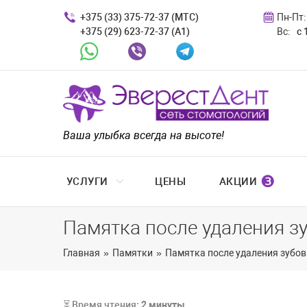
+375 (33) 375-72-37 (МТС)
Пн-Пт:
+375 (29) 623-72-37 (A1)
Вс:
с 
Whatsapp
Viber
Telegram
Ваша улыбка всегда на высоте!
❸
УСЛУГИ
ЦЕНЫ
АКЦИИ
Памятка после удаления з
Главная
»
Памятки
»
Памятка после удаления зубов
⏳ Время чтения:
2
минуты